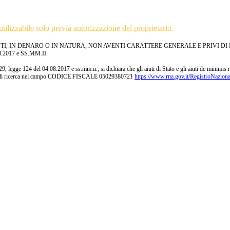
tilizzabile solo previa autorizzazione del proprietario.
TI, IN DENARO O IN NATURA, NON AVENTI CARATTERE GENERALE E PRIVI D
2017 e SS.MM.II.
29, legge 124 del 04.08.2017 e ss.mm.ii., si dichiara che gli aiuti di Stato e gli aiuti de minimi
hiave di ricerca nel campo CODICE FISCALE 05029380721
https://www.rna.gov.it/RegistroNazion