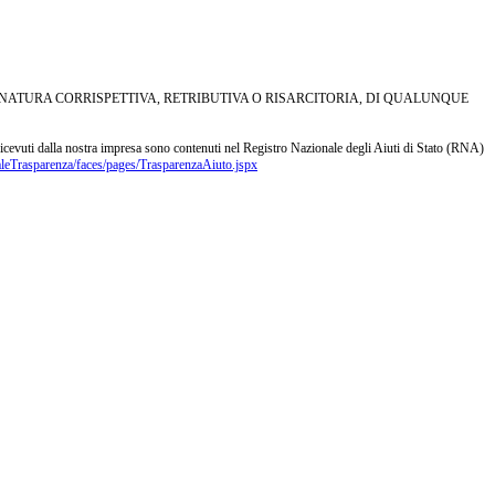
I NATURA CORRISPETTIVA, RETRIBUTIVA O RISARCITORIA, DI QUALUNQUE
s ricevuti dalla nostra impresa sono contenuti nel Registro Nazionale degli Aiuti di Stato (RNA)
aleTrasparenza/faces/pages/TrasparenzaAiuto.jspx