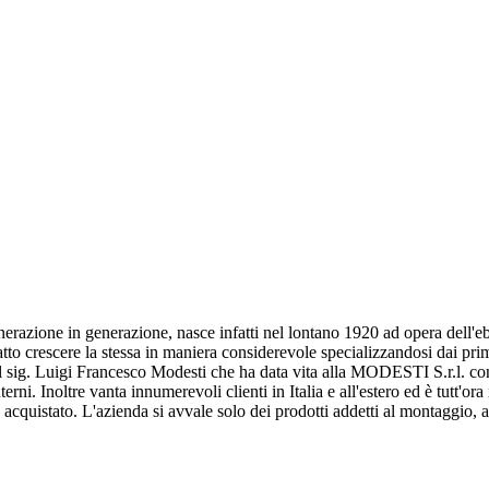
nerazione in generazione, nasce infatti nel lontano 1920 ad opera dell'e
o crescere la stessa in maniera considerevole specializzandosi dai primi 
al sig. Luigi Francesco Modesti che ha data vita alla MODESTI S.r.l. con
rni. Inoltre vanta innumerevoli clienti in Italia e all'estero ed è tutt'or
cquistato. L'azienda si avvale solo dei prodotti addetti al montaggio, a