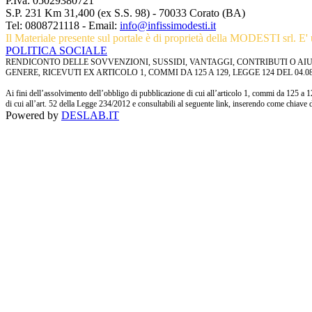
P.Iva: 05029380721
S.P. 231 Km 31,400 (ex S.S. 98) - 70033 Corato (BA)
Tel:
0808721118
- Email:
info@infissimodesti.it
Il Materiale presente sul portale è di proprietà della MODESTI srl. E' u
POLITICA SOCIALE
RENDICONTO DELLE SOVVENZIONI, SUSSIDI, VANTAGGI, CONTRIBUTI O AIU
GENERE, RICEVUTI EX ARTICOLO 1, COMMI DA 125 A 129, LEGGE 124 DEL 04.08.
Ai fini dell’assolvimento dell’obbligo di pubblicazione di cui all’articolo 1, commi da 125 a 1
di cui all’art. 52 della Legge 234/2012 e consultabili al seguente link, inserendo come c
Powered by
DESLAB.IT